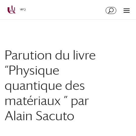
Aller
Aller
au
à
contenu
la
principal
navigation
Parution du livre
“Physique
quantique des
matériaux ” par
Alain Sacuto