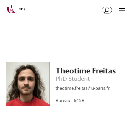
Skip
Skip
to
to
Content
navigation
Theotime Freitas
PhD Student
theotime.freitas@u-paris.fr
Bureau : 645B