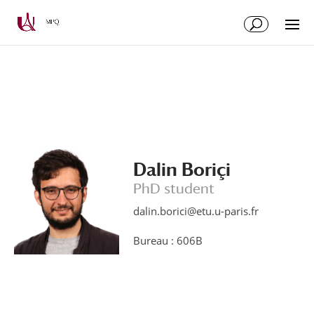
Skip
Skip
to
to
Content
navigation
Dalin Boriçi
PhD student
dalin.borici@etu.u-paris.fr
Bureau : 606B