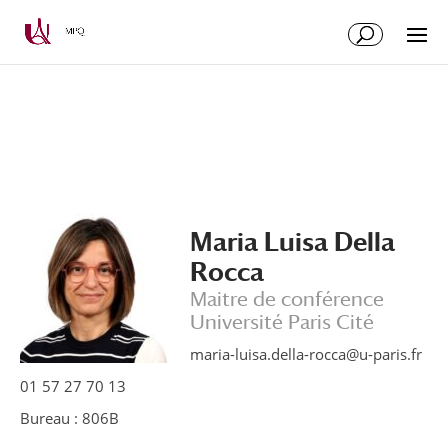
Aller
Aller
au
à
contenu
la
principal
navigation
Maria Luisa Della
Rocca
Maitre de conférence
Université Paris Cité
maria-luisa.della-rocca@u-paris.fr
01 57 27 70 13
Bureau : 806B