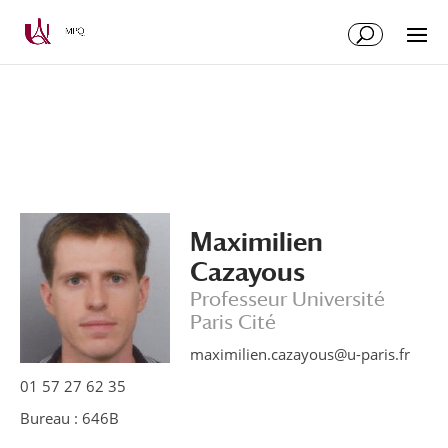
Aller
Aller
au
à
contenu
la
principal
navigation
Maximilien
Cazayous
Professeur Université
Paris Cité
maximilien.cazayous@u-paris.fr
01 57 27 62 35
Bureau : 646B